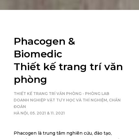
Phacogen &
Biomedic
Thiết kế trang trí văn
phòng
THIẾT KẾ TRANG TRÍ VĂN PHÒNG - PHÒNG LAB
DOANH NGHIỆP VẬT TƯ Y HỌC VÀ THÍ NGHIỆM, CHẨN
ĐOÁN
HÀ NỘI, 05. 2021 & 11. 2021
Phacogen là trung tâm nghiên cứu, đào tạo,